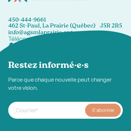
450-444-9661
462 St-Paul, La Prairie (Québec) J5R 2R5
info@agsmlaprairie.org
Télécopieur:
450-444-7021
Restez informé·e·s
Parce que chaque nouvelle peut changer
votre vision.
Courriel
*
S'abonner