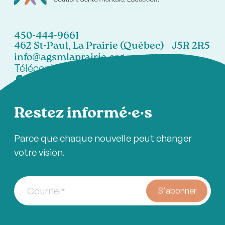
450-444-9661
462 St-Paul, La Prairie (Québec) J5R 2R5
info@agsmlaprairie.org
Télécopieur:
450-444-7021
Restez informé·e·s
Parce que chaque nouvelle peut changer
votre vision.
Courriel
*
S'abonner