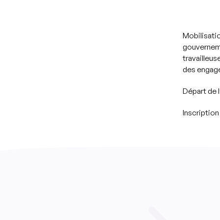
Mobilisati
gouverneme
travailleus
des engagem
Départ de l
Inscriptio