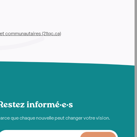
et communautaires (211qc.ca)
Restez informé·e·s
arce que chaque nouvelle peut changer votre vision.