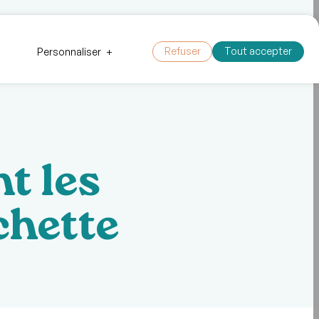
 outils
Faire un don
Nous joindre
Refuser
Tout accepter
Personnaliser
+
t les
chette