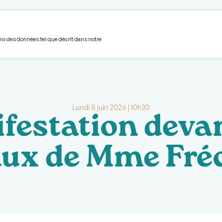
unautaire
Volet hébergement
S’impliquer
Devenir membre
L'Avant-Garde
Boîte à
uivi des données tel que décrit dans notre
Lundi 8 juin 2026 | 10h30
festation devan
ux de Mme Fré