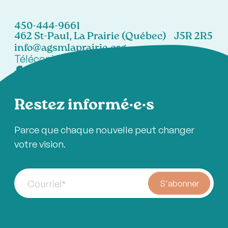
450-444-9661
462 St-Paul, La Prairie (Québec) J5R 2R5
info@agsmlaprairie.org
Télécopieur:
450-444-7021
Restez informé·e·s
Parce que chaque nouvelle peut changer
votre vision.
Courriel
*
S'abonner