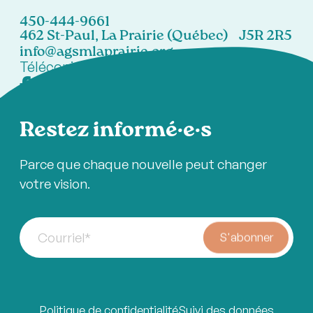
450-444-9661
462 St-Paul, La Prairie (Québec) J5R 2R5
info@agsmlaprairie.org
Télécopieur:
450-444-7021
Restez informé·e·s
Parce que chaque nouvelle peut changer
votre vision.
Courriel
*
S'abonner
Politique de confidentialité
Suivi des données