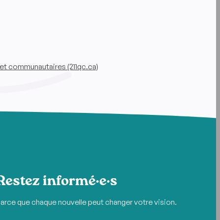
et communautaires (211qc.ca)
Restez informé·e·s
arce que chaque nouvelle peut changer votre vision.