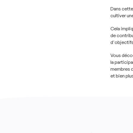
Dans cette
cultiver un
Cela impli
de contribu
d'objectif
Vous décou
la partici
membres d'
et bien plu