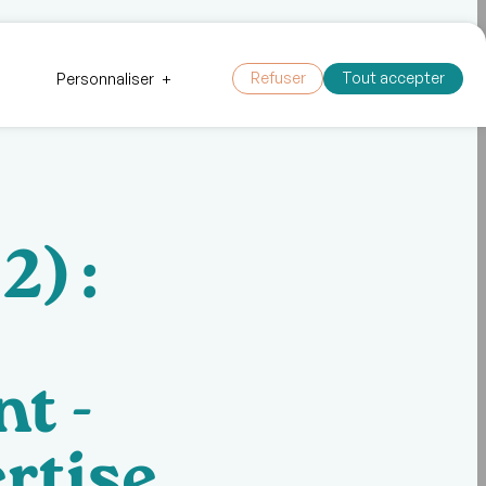
 outils
Faire un don
Nous joindre
Refuser
Tout accepter
Personnaliser
+
2) :
t -