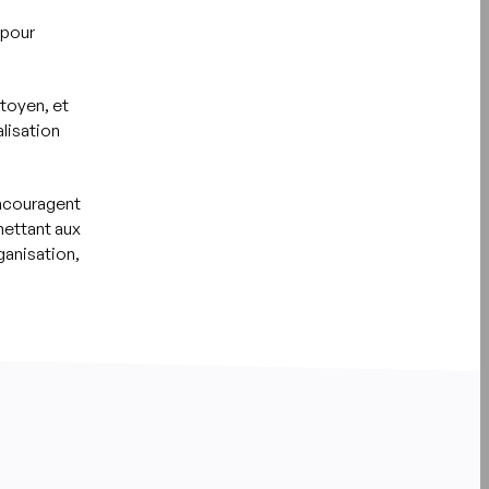
 pour
toyen, et
alisation
ncouragent
mettant aux
ganisation,