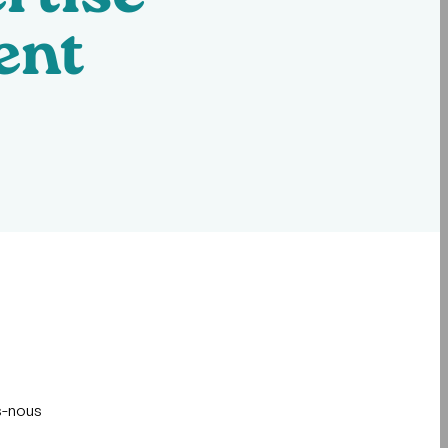
rtise
ent
es-nous