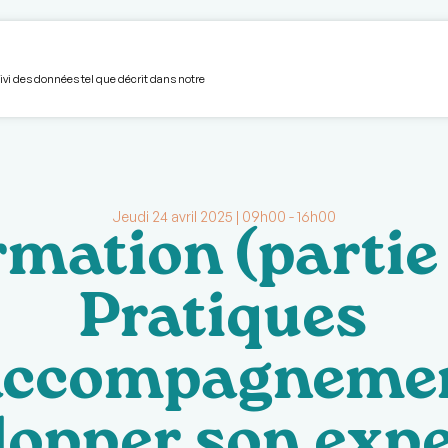
unautaire
Volet hébergement
S’impliquer
Devenir membre
L'Avant-Garde
Boîte à
uivi des données tel que décrit dans notre
Jeudi 24 avril 2025 | 09h00 - 16h00
mation (partie 
Pratiques
accompagnemen