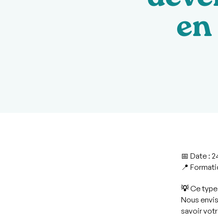
déve
en
📅
Date
:
24
📍
Formati
💡 Ce type
Nous envisa
savoir votr