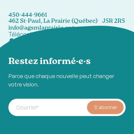
450-444-9661
462 St-Paul, La Prairie (Québec) J5R 2R5
info@agsmlaprairie.org
Télécopieur:
450-444-7021
Restez informé·e·s
Parce que chaque nouvelle peut changer
votre vision.
Courriel
*
S'abonner