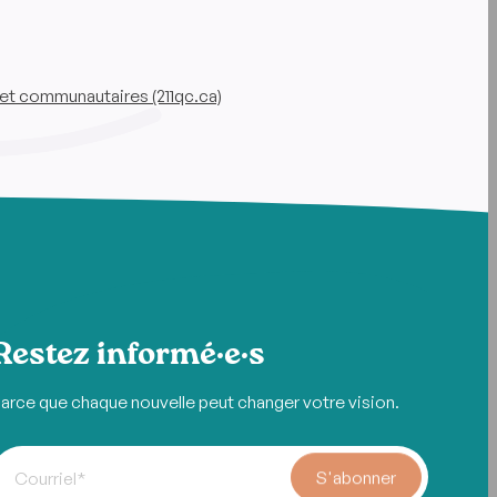
et communautaires (211qc.ca)
Restez informé·e·s
arce que chaque nouvelle peut changer votre vision.
S'abonner
Courriel
*