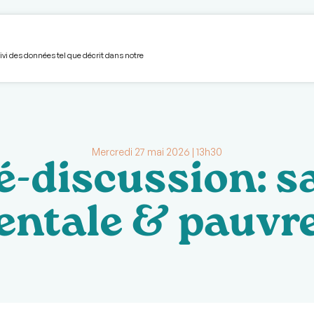
unautaire
Volet hébergement
S’impliquer
Devenir membre
L'Avant-Garde
Boîte à
uivi des données tel que décrit dans notre
Mercredi 27 mai 2026 | 13h30
é-discussion: s
ntale & pauvr