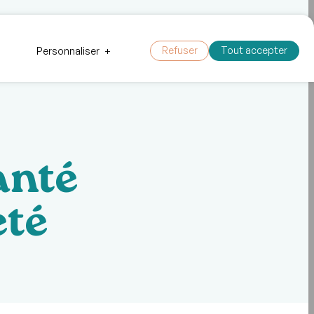
 outils
Faire un don
Nous joindre
Refuser
Tout accepter
Personnaliser
+
anté
eté