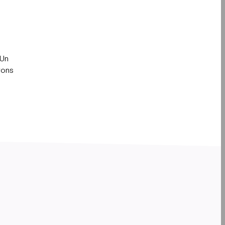
 Un
vons