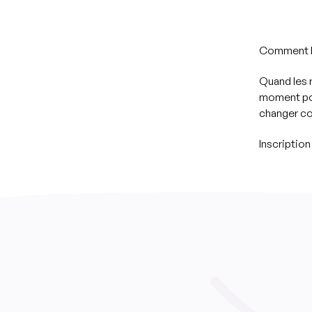
Comment la
Quand les 
moment pou
changer co
Inscriptio