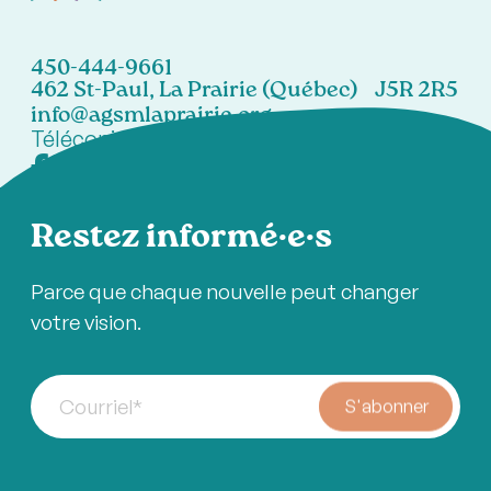
450-444-9661
462 St-Paul, La Prairie (Québec) J5R 2R5
info@agsmlaprairie.org
Télécopieur:
450-444-7021
Restez informé·e·s
Parce que chaque nouvelle peut changer
votre vision.
Courriel
*
S'abonner