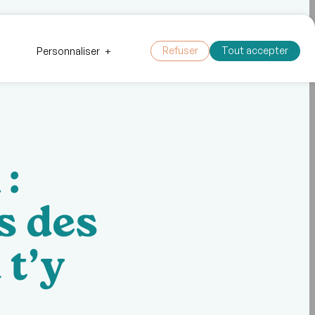
 outils
Faire un don
Nous joindre
Refuser
Tout accepter
Personnaliser
+
:
s des
 t’y