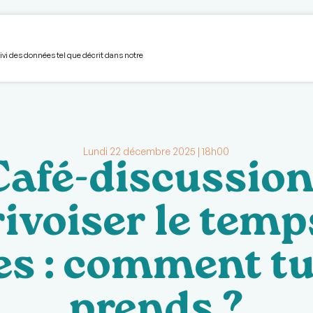
unautaire
Volet hébergement
S’impliquer
Devenir membre
L'Avant-Garde
Boîte à
uivi des données tel que décrit dans notre
Lundi 22 décembre 2025 | 18h00
Café-discussion 
ivoiser le temp
es : comment tu