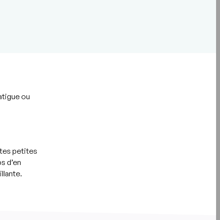
atigue ou
tes petites
ps d’en
llante.