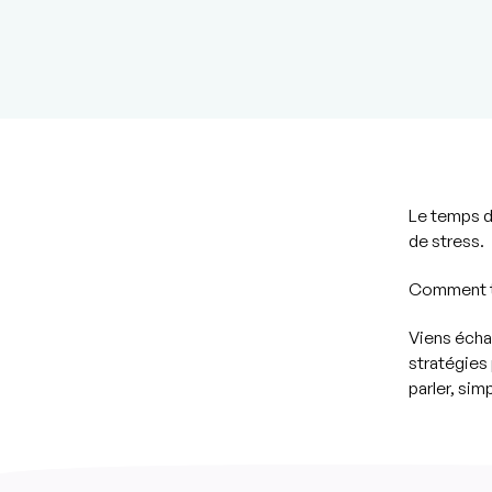
Le temps d
de stress.
Comment tr
Viens échan
stratégies
parler, si