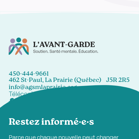
450-444-9661
462 St-Paul, La Prairie (Québec) J5R 2R5
info@agsmlaprairie.org
Télécopieur:
450-444-7021
Restez informé·e·s
Parce que chaque nouvelle peut changer