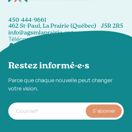
450-444-9661
462 St-Paul, La Prairie (Québec) J5R 2R5
info@agsmlaprairie.org
Télécopieur:
450-444-7021
Restez informé·e·s
Parce que chaque nouvelle peut changer
votre vision.
Courriel
*
S'abonner