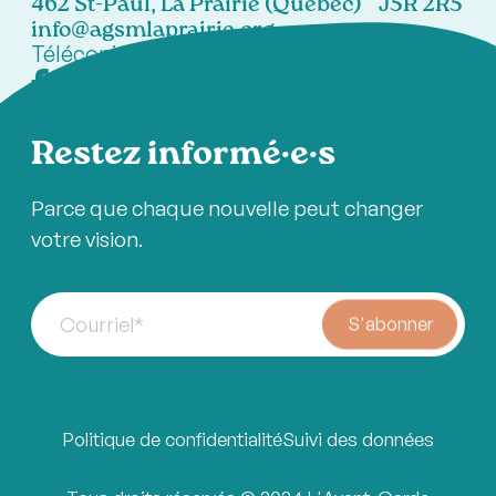
462 St-Paul, La Prairie (Québec) J5R 2R5
info@agsmlaprairie.org
Télécopieur:
450-444-7021
Restez informé·e·s
Parce que chaque nouvelle peut changer
votre vision.
Courriel
*
S'abonner
Politique de confidentialité
Suivi des données