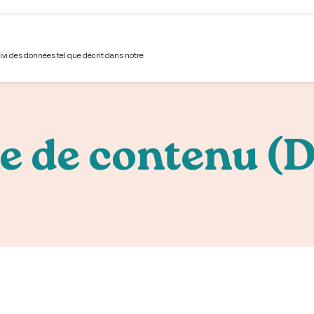
unautaire
Volet hébergement
S’impliquer
Devenir membre
L'Avant-Garde
Boîte à
uivi des données tel que décrit dans notre
e de contenu (