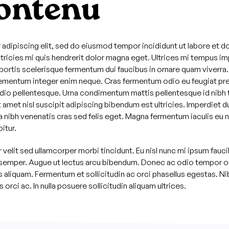
contenu
adipiscing elit, sed do eiusmod tempor incididunt ut labore et d
tricies mi quis hendrerit dolor magna eget. Ultrices mi tempus im
bortis scelerisque fermentum dui faucibus in ornare quam viverra.
elementum integer enim neque. Cras fermentum odio eu feugiat pr
io pellentesque. Urna condimentum mattis pellentesque id nibh tor
it amet nisl suscipit adipiscing bibendum est ultricies. Imperdiet d
a nibh venenatis cras sed felis eget. Magna fermentum iaculis eu 
itur.
velit sed ullamcorper morbi tincidunt. Eu nisl nunc mi ipsum fauci
s semper. Augue ut lectus arcu bibendum. Donec ac odio tempor orc
s aliquam. Fermentum et sollicitudin ac orci phasellus egestas. Ni
 orci ac. In nulla posuere sollicitudin aliquam ultrices.