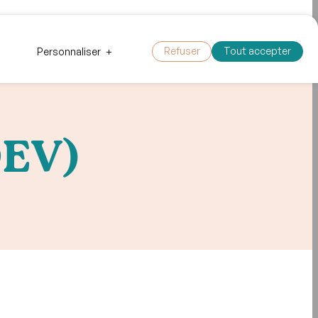
 outils
Faire un don
Nous joindre
Refuser
Tout accepter
Personnaliser
+
DEV)