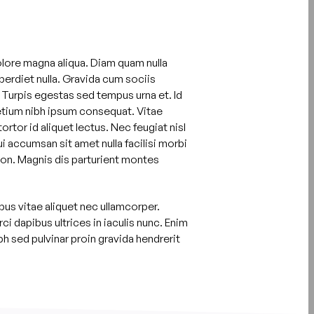
olore magna aliqua. Diam quam nulla
perdiet nulla. Gravida cum sociis
 Turpis egestas sed tempus urna et. Id
etium nibh ipsum consequat. Vitae
tor id aliquet lectus. Nec feugiat nisl
ui accumsan sit amet nulla facilisi morbi
non. Magnis dis parturient montes
bus vitae aliquet nec ullamcorper.
i dapibus ultrices in iaculis nunc. Enim
bh sed pulvinar proin gravida hendrerit