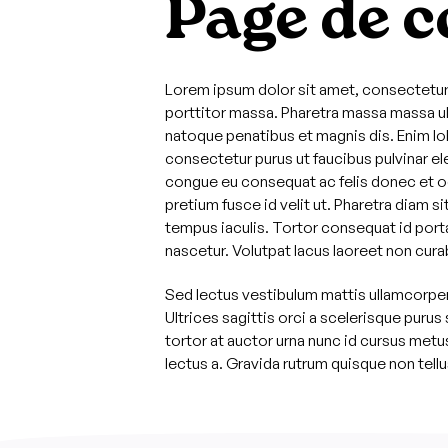
Page de 
Lorem ipsum dolor sit amet, consectetur 
porttitor massa. Pharetra massa massa ul
natoque penatibus et magnis dis. Enim lo
consectetur purus ut faucibus pulvinar 
congue eu consequat ac felis donec et od
pretium fusce id velit ut. Pharetra diam s
tempus iaculis. Tortor consequat id port
nascetur. Volutpat lacus laoreet non curab
Sed lectus vestibulum mattis ullamcorper 
Ultrices sagittis orci a scelerisque puru
tortor at auctor urna nunc id cursus metu
lectus a. Gravida rutrum quisque non tellus